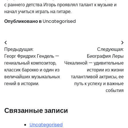
с раннего детства Игорь проявлял талант к музыке и
начал учиться играть на гитаре.
Опубликовано в
Uncategorised
Навигация
Предыдущая:
Следующая:
по
Георг Фридрих Гендель —
Биография Леры
записям
гениальный композитор,
Чекалиной — удивительные
классик барокко и один из
истории из жизни
величайших музыкальных
талантливой актрисы, ее
гений в истории.
путь к успеху и важные
события
Связанные записи
Uncategorised