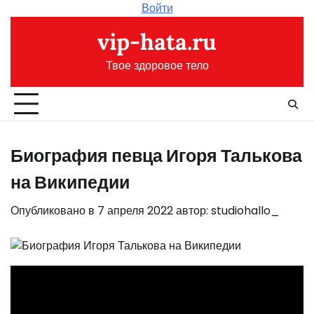
Перейти
Войти
к
vip-hata.ru
содержимому
Твое здоровое тело
Биография певца Игоря Талькова
на Википедии
Опубликовано в
7 апреля 2022
автор:
studiohallo_