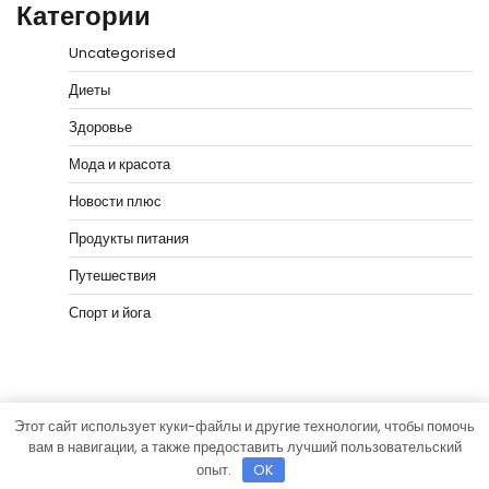
Категории
Uncategorised
Диеты
Здоровье
Мода и красота
Новости плюс
Продукты питания
Путешествия
Спорт и йога
Этот сайт использует куки-файлы и другие технологии, чтобы помочь
Copyright © 2026
vip-hata.ru
Тема News Bank от
вам в навигации, а также предоставить лучший пользовательский
Adore Themes
.
опыт.
OK