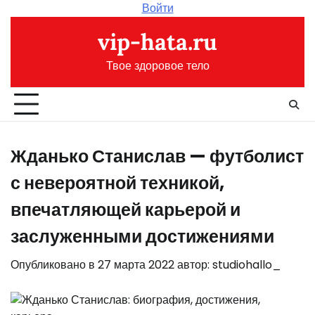
Перейти
Войти
к
vip-hata.ru
содержимому
Твое здоровое тело
Жданько Станислав — футболист
с невероятной техникой,
впечатляющей карьерой и
заслуженными достижениями
Опубликовано в
27 марта 2022
автор:
studiohallo_