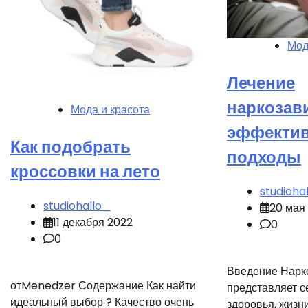
Мод
Лечение
наркозав
Мода и красота
эффектив
Как подобрать
подходы
кроссовки на лето
studioha
studiohallo_
20 мая
11 декабря 2022
0
0
Введение Нарк
отMenedzer Содержание Как найти
представляет с
идеальный выбор ? Качество очень
здоровья, жизн