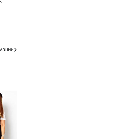
к
мании