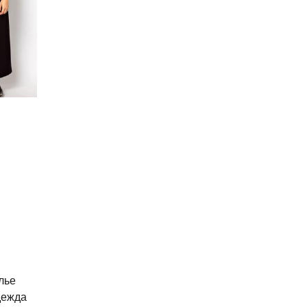
лье
дежда