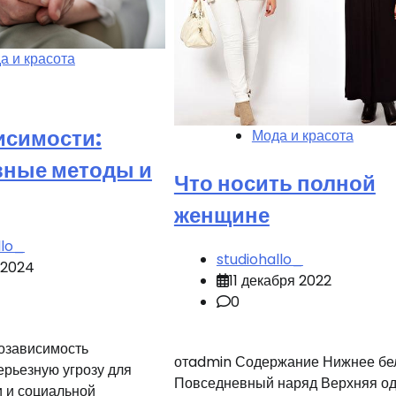
а и красота
исимости:
Мода и красота
ные методы и
Что носить полной
женщине
llo_
studiohallo_
 2024
11 декабря 2022
0
озависимость
отadmin Содержание Нижнее бе
ерьезную угрозу для
Повседневный наряд Верхняя о
и и социальной