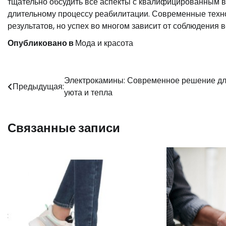
тщательно обсудить все аспекты с квалифицированным вр
длительному процессу реабилитации. Современные техно
результатов, но успех во многом зависит от соблюдения
Опубликовано в
Мода и красота
Навигация
Электрокамины: Современное решение д
Предыдущая:
уюта и тепла
по
записям
Связанные записи