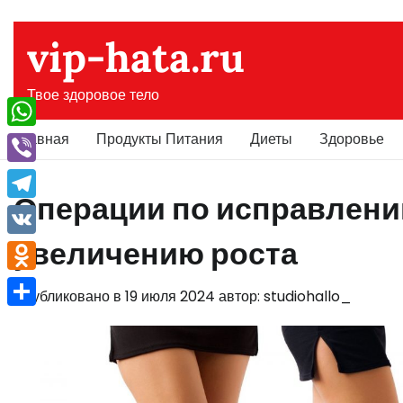
Перейти
к
vip-hata.ru
содержимому
Твое здоровое тело
Главная
Продукты Питания
Диеты
Здоровье
WhatsApp
Viber
Операции по исправлени
Telegram
увеличению роста
VK
Odnoklassniki
Опубликовано в
19 июля 2024
автор:
studiohallo_
Отправить