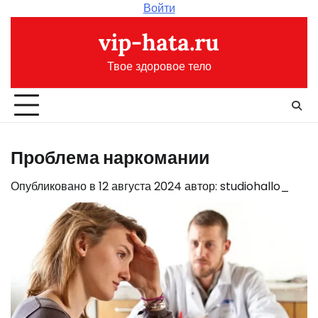
Перейти
Войти
к
vip-hata.ru
содержимому
Твое здоровое тело
Проблема наркомании
Опубликовано в
12 августа 2024
автор:
studiohallo_