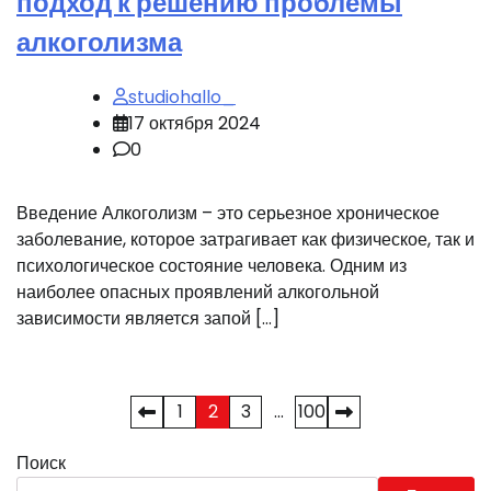
подход к решению проблемы
алкоголизма
studiohallo_
17 октября 2024
0
Введение Алкоголизм – это серьезное хроническое
заболевание, которое затрагивает как физическое, так и
психологическое состояние человека. Одним из
наиболее опасных проявлений алкогольной
зависимости является запой […]
Пагинация
1
2
3
…
100
записей
Поиск