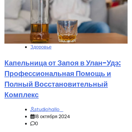
Здоровье
Капельница от Запоя в Улан-Удэ:
Профессиональная Помощь и
Полный Восстановительный
Комплекс
studiohallo_
18 октября 2024
0