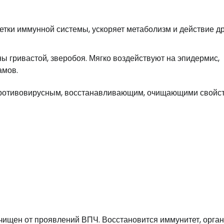
летки иммунной системы, ускоряет метаболизм и действие д
ны гривастой, зверобоя. Мягко воздействуют на эпидермис,
амов.
 противовирусным, восстанавливающим, очищающими свойс
очищен от проявлений ВПЧ. Восстановится иммунитет, орга