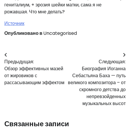
гениталиум, + эрозия шейки матки, сама я не
рожавшая. Что мне делать?
Источник
Опубликовано в
Uncategorised
Навигация
Предыдущая:
Следующая:
по
Обзор эффективных мазей
Биография Иоганна
записям
от жировиков с
Себастьяна Баха — путь
рассасывающим эффектом
великого композитора – от
скромного детства до
непревзойденных
музыкальных высот
Связанные записи