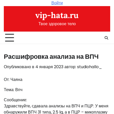
Перейти
Войти
к
vip-hata.ru
содержимому
Твое здоровое тело
Расшифровка анализа на ВПЧ
Опубликовано в
4 января 2023
автор:
studiohallo_
От: Чаяна
Тема: Впч
Сообщение:
Здравствуйте, сдавала анализы на ВПЧ и ПЦР. У меня
обнаружили ВПЧ 31 типа, 2.5 lg, а в ПЦР – микоплазму