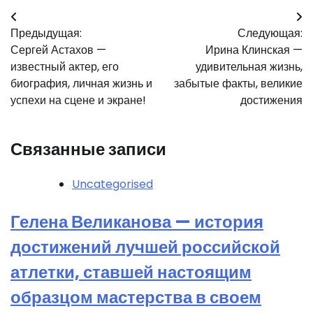
Навигация
Предыдущая:
Следующая:
по
Сергей Астахов —
Ирина Клинская —
записям
известный актер, его
удивительная жизнь,
биография, личная жизнь и
забытые факты, великие
успехи на сцене и экране!
достижения
Связанные записи
Uncategorised
Гелена Великанова — история
достижений лучшей российской
атлетки, ставшей настоящим
образцом мастерства в своем