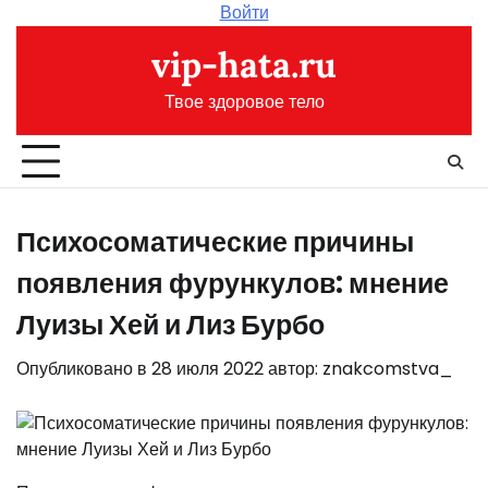
Перейти
Войти
к
vip-hata.ru
содержимому
Твое здоровое тело
Психосоматические причины
появления фурункулов: мнение
Луизы Хей и Лиз Бурбо
Опубликовано в
28 июля 2022
автор:
znakcomstva_