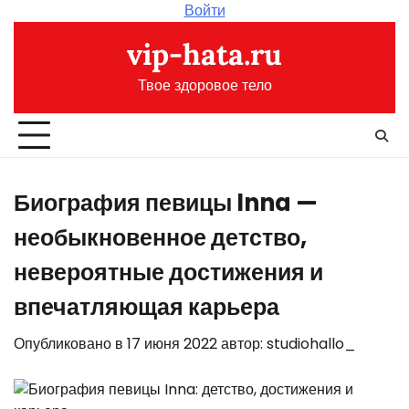
Перейти
Войти
к
vip-hata.ru
содержимому
Твое здоровое тело
Биография певицы Inna —
необыкновенное детство,
невероятные достижения и
впечатляющая карьера
Опубликовано в
17 июня 2022
автор:
studiohallo_