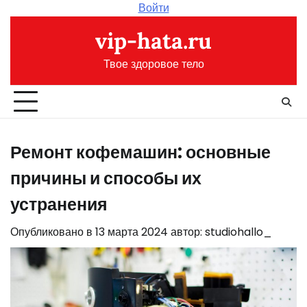
Перейти
Войти
к
vip-hata.ru
содержимому
Твое здоровое тело
Ремонт кофемашин: основные
причины и способы их
устранения
Опубликовано в
13 марта 2024
автор:
studiohallo_