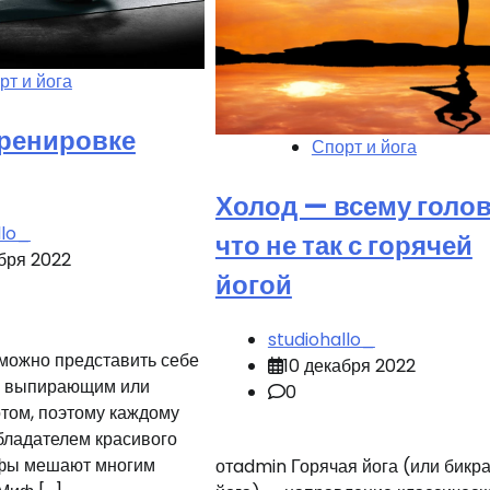
рт и йога
ренировке
Спорт и йога
Холод — всему голов
llo_
что не так с горячей
абря 2022
йогой
studiohallo_
можно представить себе
10 декабря 2022
 с выпирающим или
0
том, поэтому каждому
обладателем красивого
ифы мешают многим
отadmin Горячая йога (или бикр