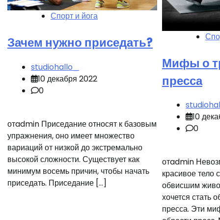
Спорт и йога
Спо
Зачем нужно приседать?
Мифы о т
studiohallo_
пресса
10 декабря 2022
0
studioha
10 дек
отadmin Приседание относят к базовым
0
упражнения, оно имеет множество
вариаций от низкой до экстремально
высокой сложности. Существует как
отadmin Невоз
минимум восемь причин, чтобы начать
красивое тело
приседать. Приседание […]
обвисшим живо
хочется стать 
пресса. Эти м