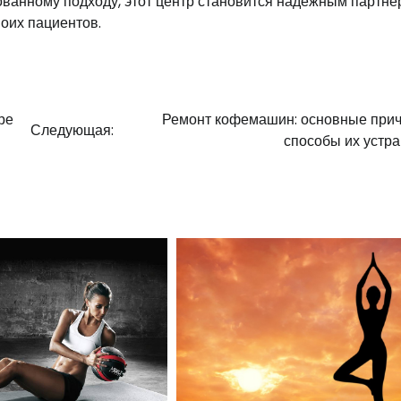
анному подходу, этот центр становится надежным партне
оих пациентов.
ре
Ремонт кофемашин: основные при
Следующая:
способы их устр