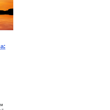
а:
ам