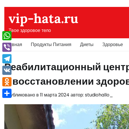
Перейти
к
vip-hata.ru
содержимому
Твое здоровое тело
Главная
Продукты Питания
Диеты
Здоровье
WhatsApp
Viber
Реабилитационный центр
Telegram
в восстановлении здоро
VK
Odnoklassniki
Опубликовано в
11 марта 2024
автор:
studiohallo_
Отправить