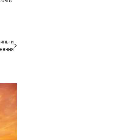
ром в
чины и
анения