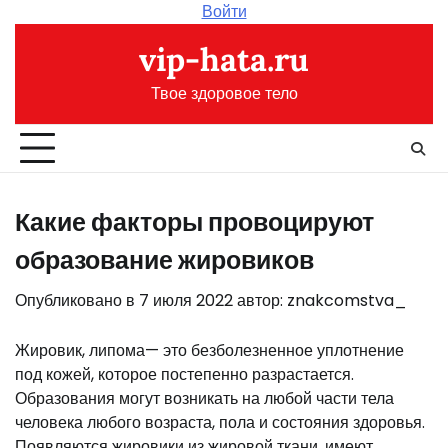
Перейти
Войти
к
vip-hata.ru
содержимому
Твое здоровое тело
Какие факторы провоцируют
образование жировиков
Опубликовано в
7 июля 2022
автор:
znakcomstva_
Жировик, липома— это безболезненное уплотнение
под кожей, которое постепенно разрастается.
Образования могут возникать на любой части тела
человека любого возраста, пола и состояния здоровья.
Появляются жировики из жировой ткани, имеют