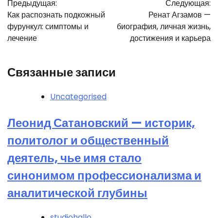
Предыдущая:
Следующая:
по
Как распознать подкожный
Ренат Агзамов —
записям
фурункул: симптомы и
биография, личная жизнь,
лечение
достижения и карьера
Связанные записи
Uncategorised
Леонид Сатановский — историк,
политолог и общественный
деятель, чье имя стало
синонимом профессионализма и
аналитической глубины
studiohallo_