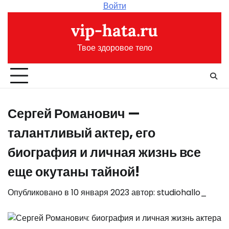
Перейти
Войти
к
vip-hata.ru
содержимому
Твое здоровое тело
Сергей Романович —
талантливый актер, его
биография и личная жизнь все
еще окутаны тайной!
Опубликовано в
10 января 2023
автор:
studiohallo_