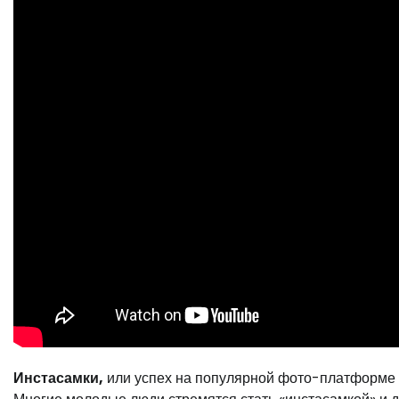
Инстасамки,
или успех на популярной фото-платформе I