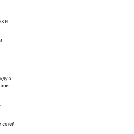
ях и
и
аждую
свои
ь
х сетей