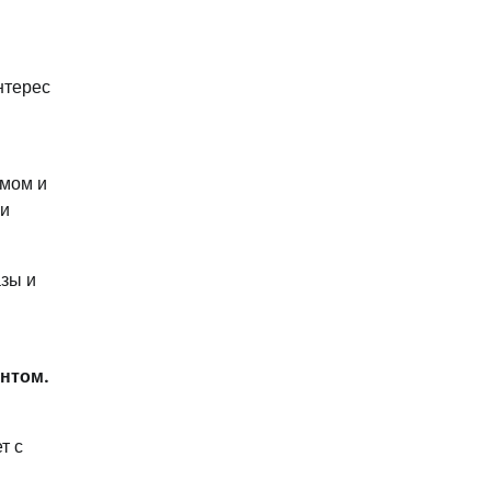
нтерес
змом и
 и
азы и
нтом.
т с