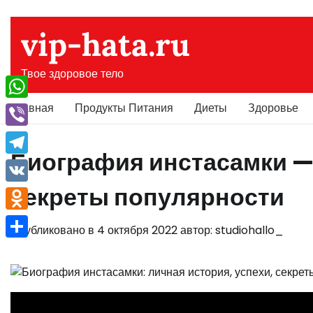
Перейти
к
vip-hata.ru
содержимому
Твое здоровое тело
Главная
Продукты Питания
Диеты
Здоровье
WhatsApp
Viber
Биография инстасамки — 
Telegram
секреты популярности
VK
Odnoklassniki
Опубликовано в
4 октября 2022
автор:
studiohallo_
Отправить