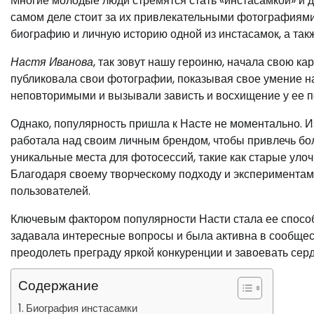
Многие молодые люди стремятся стать «инстасамкой» и до
самом деле стоит за их привлекательными фотографиями
биографию и личную историю одной из инстасамок, а так
Настя Иванова
, так зовут нашу героиню, начала свою ка
публиковала свои фотографии, показывая свое умение на
неповторимыми и вызывали зависть и восхищение у ее п
Однако, популярность пришла к Насте не моментально. Из
работала над своим личным брендом, чтобы привлечь бо
уникальные места для фотосессий, такие как старые уло
Благодаря своему творческому подходу и экспериментам 
пользователей.
Ключевым фактором популярности Насти стала ее способ
задавала интересные вопросы и была активна в сообщест
преодолеть преграду яркой конкуренции и завоевать сер
Содержание
Биография инстасамки