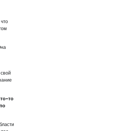
 что
том
Она
 свой
вание
что-то
 по
бласти