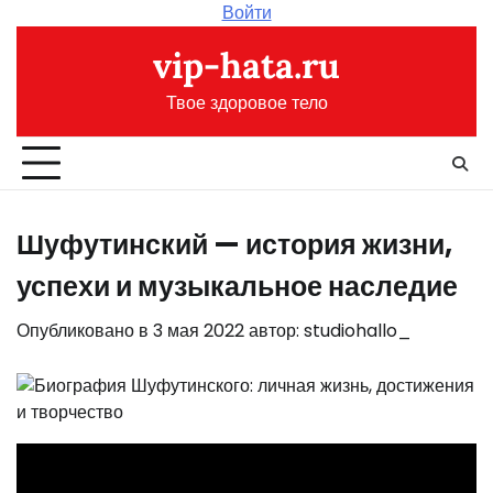
Перейти
Войти
к
vip-hata.ru
содержимому
Твое здоровое тело
Шуфутинский — история жизни,
успехи и музыкальное наследие
Опубликовано в
3 мая 2022
автор:
studiohallo_