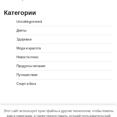
Категории
Uncategorised
Диеты
Здоровье
Мода и красота
Новости плюс
Продукты питания
Путешествия
Спорт и йога
Этот сайт использует куки-файлы и другие технологии, чтобы помочь
Copyright © 2026
vip-hata.ru
Тема News Bank от
вам в навигации, а также предоставить лучший пользовательский