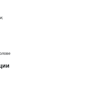
и;
ции