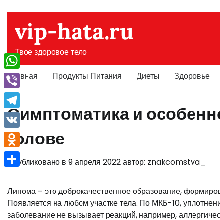
Перейти
к
vip-hata.ru
содержимому
Твое здоровое тело
Главная
Продукты Питания
Диеты
Здоровье
WhatsApp
Viber
Симптоматика и особенн
Telegram
голове
VK
Odnoklassniki
Опубликовано в
9 апреля 2022
автор:
znakcomstva_
Отправить
Липома – это доброкачественное образование, формиро
Появляется на любом участке тела. По МКБ-10, уплотнен
заболевание не вызывает реакций, например, аллергиче