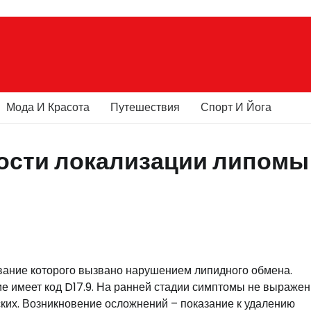
Мода И Красота
Путешествия
Спорт И Йога
ости локализации липомы
вание которого вызвано нарушением липидного обмена.
ие имеет код D17.9. На ранней стадии симптомы не выражен
ских. Возникновение осложнений – показание к удалению