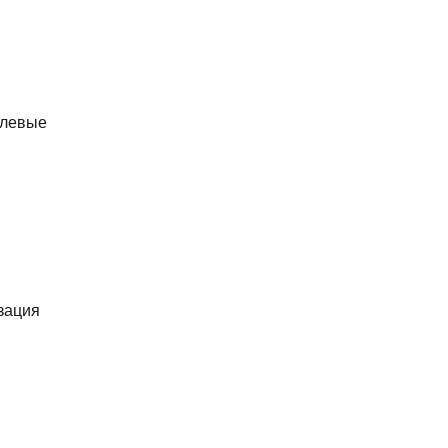
олевые
зация