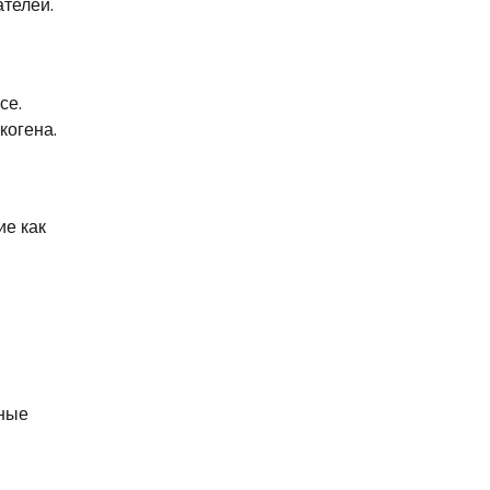
телей.
се.
когена.
ие как
ьные