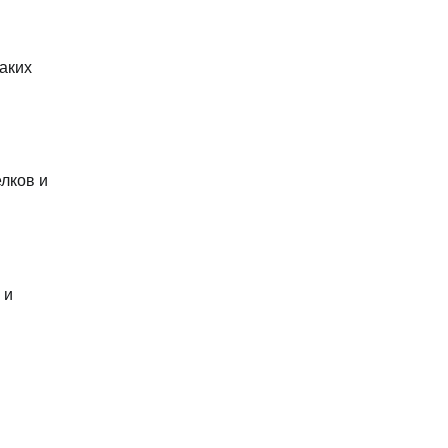
аких
лков и
 и