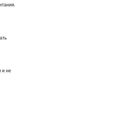
итания.
ать
 и не