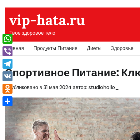
Перейти
к
vip-hata.ru
содержимому
Твое здоровое тело
Главная
Продукты Питания
Диеты
Здоровье
WhatsApp
Viber
Спортивное Питание: Клю
Telegram
VK
Опубликовано в
31 мая 2024
автор:
studiohallo_
Odnoklassniki
Отправить