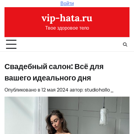
Перейти
Войти
к
vip-hata.ru
содержимому
Твое здоровое тело
Свадебный салон: Всё для
вашего идеального дня
Опубликовано в
12 мая 2024
автор:
studiohallo_