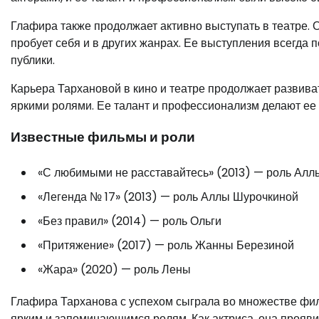
Глафира также продолжает активно выступать в театре. О
пробует себя и в других жанрах. Ее выступления всегд
публики.
Карьера Тархановой в кино и театре продолжает развива
яркими ролями. Ее талант и профессионализм делают ее
Известные фильмы и роли
«С любимыми не расставайтесь» (2013) — роль Алл
«Легенда № 17» (2013) — роль Аллы Шурочкиной
«Без правил» (2014) — роль Ольги
«Притяжение» (2017) — роль Жанны Березиной
«Жара» (2020) — роль Лены
Глафира Тарханова с успехом сыграла во множестве фил
ярким и запоминающимся ролям. Как актриса, она прояви