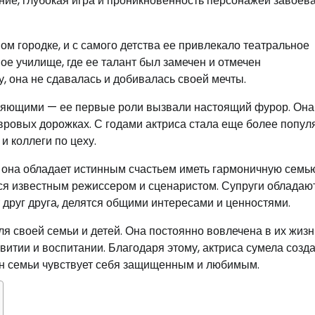
ние, глубокая игра и проникновенность персонажей завоев
 городке, и с самого детства ее привлекало театральное
ное училище, где ее талант был замечен и отмечен
у, она не сдавалась и добивалась своей мечты.
яющими — ее первые роли вызвали настоящий фурор. Она
вровых дорожках. С годами актриса стала еще более попул
и коллеги по цеху.
 она обладает истинным счастьем иметь гармоничную семью
ется известным режиссером и сценаристом. Супруги обладаю
друг друга, делятся общими интересами и ценностями.
я своей семьи и детей. Она постоянно вовлечена в их жизн
витии и воспитании. Благодаря этому, актриса сумела созд
ен семьи чувствует себя защищенным и любимым.