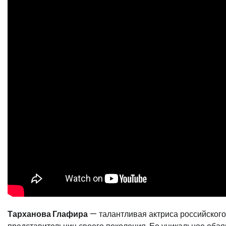
Тарханова Глафира
— талантливая актриса российского 