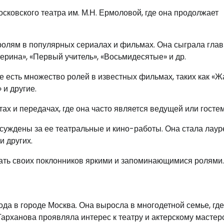
сковского театра им. М.Н. Ермоловой, где она продолжает
ролям в популярных сериалах и фильмах. Она сыграла гла
терина», «Первый учитель», «Восьмидесятые» и др.
е есть множество ролей в известных фильмах, таких как «Ж
 и другие.
ах и передачах, где она часто является ведущей или гостем
уждены за ее театральные и кино-работы. Она стала лау
и других.
ать своих поклонников яркими и запоминающимися ролями.
да в городе Москва. Она выросла в многодетной семье, гд
арханова проявляла интерес к театру и актерскому мастерс