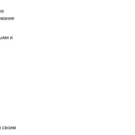
же
имание
ными и
я своим