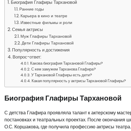
Биография Глафиры Тархановой
Ранние годы
Карьера в кино и театре
Известные фильмы и роли
Семья актрисы
Муж Глафиры Тархановой
Дети Глафиры Тархановой
Популярность и достижения
Вопрос-ответ:
Какова биография Тархановой Глафиры?
С кем замужем Тарханова Глафира?
У Тархановой Глафиры есть дети?
Какая популярность у актрисы Тархановой Глафиры?
Биография Глафиры Тархановой
С детства Глафира проявляла талант к актерскому масте
постановках и театральных проектах. После окончания 
О.С. Коршакова, где получила профессию актрисы театра.