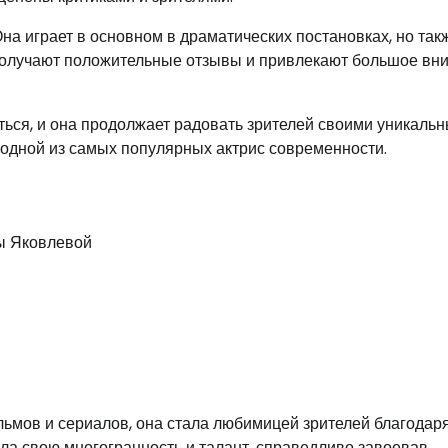
на играет в основном в драматических постановках, но так
а получают положительные отзывы и привлекают большое вн
ться, и она продолжает радовать зрителей своими уникаль
 одной из самых популярных актрис современности.
ы Яковлевой
ьмов и сериалов, она стала любимицей зрителей благодар
ла свою многогранность и талант, справедливо завоевав