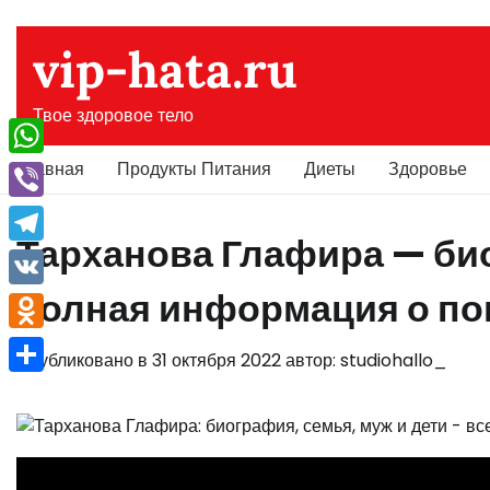
Перейти
к
vip-hata.ru
содержимому
Твое здоровое тело
Главная
Продукты Питания
Диеты
Здоровье
WhatsApp
Viber
Тарханова Глафира — био
Telegram
полная информация о по
VK
Odnoklassniki
Опубликовано в
31 октября 2022
автор:
studiohallo_
Отправить