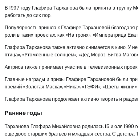
В 1997 году Глафира Тарханова была принята в труппу Мо
работать до сих пор.
Популярность пришла к Глафире Тархановой благодаря 
роли в таких проектах, как «На троих», «Императрица Ека
Глафира Тарханова также активно снимается в кино. У не
птица», «Утомленные солнцем», «Дед Мороз. Битва Магов»
Актриса также принимает участие в телевизионных проект
Главные награды и призы Глафире Тархановой были прис
премий «Золотая Маска», «Ника», «ТЭФИ», «Цветы жизни» 
Глафира Тарханова продолжает активно творить и радов
Ранние годы
Тарханова Глафира Михайловна родилась 15 июля 1990 го
еще двое старших братьев и младшая сестра. С детства Т