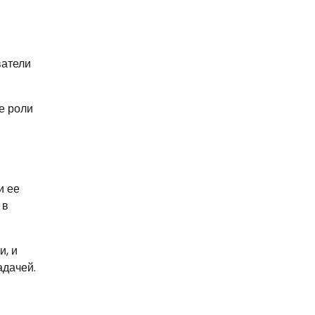
ватели
е роли
и ее
 в
и, и
адачей.