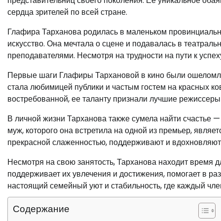
представительниц своего поколения. Ее уникальное обая
сердца зрителей по всей стране.
Глафира Тарханова родилась в маленьком провинциальном
искусство. Она мечтала о сцене и подавалась в театраль
преподавателями. Несмотря на трудности на пути к успех
Первые шаги Глафиры Тархановой в кино были ошеломл
стала любимицей публики и частым гостем на красных ко
востребованной, ее таланту признали лучшие режиссеры 
В личной жизни Тарханова также сумела найти счастье —
муж, которого она встретила на одной из премьер, явля
прекрасной слаженностью, поддерживают и вдохновляют 
Несмотря на свою занятость, Тарханова находит время дл
поддерживает их увлечения и достижения, помогает в раз
настоящий семейный уют и стабильность, где каждый чл
Содержание