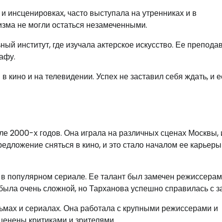
и инсценировках, часто выступала на утренниках и в
изма не могли остаться незамеченными.
ый институт, где изучала актерское искусство. Ее препода
афу.
 кино и на телевидении. Успех не заставил себя ждать, и е
ле 2000-х годов. Она играла на различных сценах Москвы, 
едложение сняться в кино, и это стало началом ее карьеры
в популярном сериале. Ее талант был замечен режиссерам
 была очень сложной, но Тарханова успешно справилась с з
ьмах и сериалах. Она работала с крупными режиссерами и
ценены критиками и зрителями.