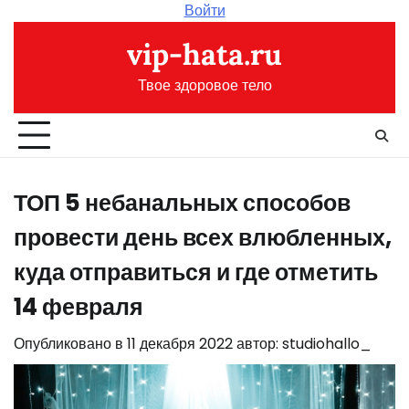
Перейти
Войти
к
vip-hata.ru
содержимому
Твое здоровое тело
ТОП 5 небанальных способов
провести день всех влюбленных,
куда отправиться и где отметить
14 февраля
Опубликовано в
11 декабря 2022
автор:
studiohallo_