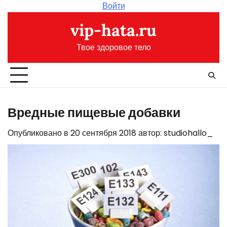
Перейти
Войти
к
vip-hata.ru
содержимому
Твое здоровое тело
Вредные пищевые добавки
Опубликовано в
20 сентября 2018
автор:
studiohallo_