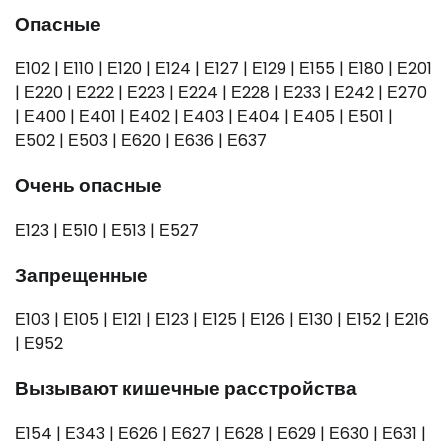
Опасные
Е102 | Е110 | Е120 | Е124 | Е127 | Е129 | Е155 | Е180 | Е201
| Е220 | Е222 | Е223 | Е224 | Е228 | Е233 | Е242 | Е270
| Е400 | Е401 | Е402 | Е403 | Е404 | Е405 | Е501 |
Е502 | Е503 | Е620 | Е636 | Е637
Очень опасные
Е123 | Е510 | Е513 | Е527
Запрещенные
Е103 | Е105 | Е121 | Е123 | Е125 | Е126 | Е130 | Е152 | Е216
| Е952
Вызывают кишечные расстройства
Е154 | Е343 | Е626 | Е627 | Е628 | Е629 | Е630 | Е631 |