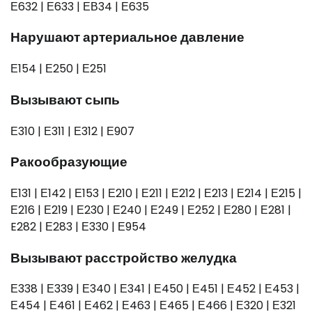
Е632 | Е633 | ЕВ34 | Е635
Нарушают артериальное давление
Е154 | Е250 | Е251
Вызывают сыпь
Е310 | Е311 | Е312 | Е907
Ракообразующие
Е131 | Е142 | Е153 | Е210 | Е211 | Е212 | Е213 | Е214 | Е215 |
Е216 | Е219 | Е230 | Е240 | Е249 | Е252 | Е280 | Е281 |
E282 | Е283 | Е330 | Е954
Вызывают расстройство желудка
Е338 | Е339 | Е340 | Е341 | Е450 | Е451 | Е452 | Е453 |
Е454 | Е461 | Е462 | Е463 | Е465 | Е466 | Е320 | Е321