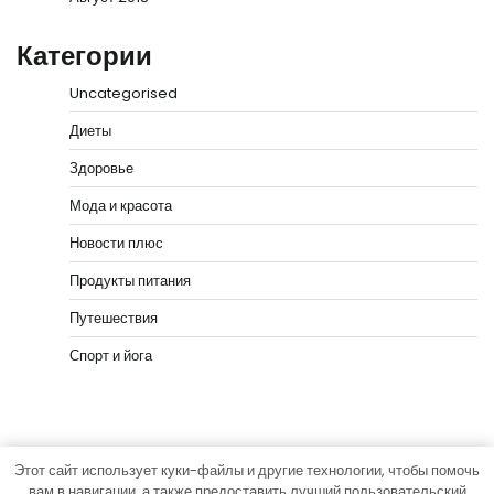
Категории
Uncategorised
Диеты
Здоровье
Мода и красота
Новости плюс
Продукты питания
Путешествия
Спорт и йога
Этот сайт использует куки-файлы и другие технологии, чтобы помочь
Copyright © 2026
vip-hata.ru
Тема News Bank от
вам в навигации, а также предоставить лучший пользовательский