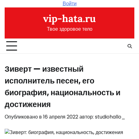
Перейти
Войти
к
vip-hata.ru
содержимому
Твое здоровое тело
Зиверт — известный
исполнитель песен, его
биография, национальность и
достижения
Опубликовано в
16 апреля 2022
автор:
studiohallo_