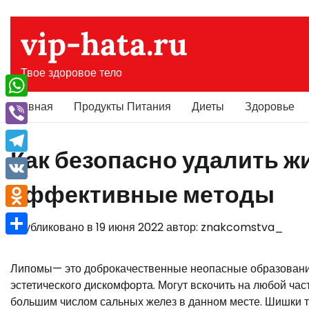
Перейти
к
vip-hata.ru
содержимому
Твое здоровое тело
Главная
Продукты Питания
Диеты
Здоровье
WhatsApp
Viber
Как безопасно удалить ж
Telegram
эффективные методы
VK
Odnoklassniki
Опубликовано в
19 июня 2022
автор:
znakcomstva_
Отправить
Липомы— это доброкачественные неопасные образования,
эстетического дискомфорта. Могут вскочить на любой час
большим числом сальных желез в данном месте. Шишки тр