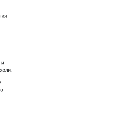
ния
вы
холи.
м
го
,