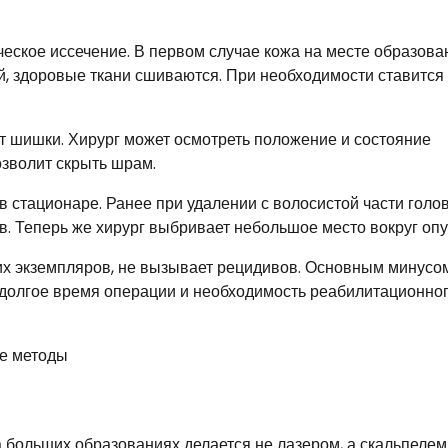
еское иссечение. В первом случае кожа на месте образова
ой, здоровые ткани сшиваются. При необходимости ставится
т шишки. Хирург может осмотреть положение и состояние
озволит скрыть шрам.
 стационаре. Ранее при удалении с волосистой части голо
в. Теперь же хирург выбривает небольшое место вокруг опу
их экземпляров, не вызывает рецидивов. Основным минусо
 долгое время операции и необходимость реабилитационно
а больших образованиях делается не лазером, а скальпелем