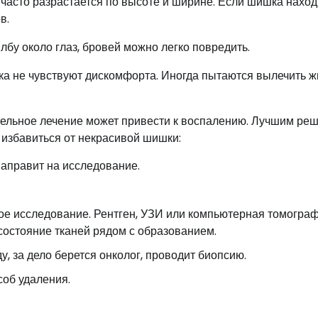
 часто разрастается по высоте и ширине. Если шишка наход
в.
бу около глаз, бровей можно легко повредить.
ка не чувствуют дискомфорта. Иногда пытаются вылечить 
тельное лечение может привести к воспалению. Лучшим ре
 избавиться от некрасивой шишки:
направит на исследование.
ное исследование. Рентген, УЗИ или компьютерная томогра
состояние тканей рядом с образованием.
, за дело берется онколог, проводит биопсию.
соб удаления.