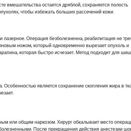
есте вмешательства остается дряблой, сохраняется полость
пухолях, чтобы избежать больших рассечений кожи.
и лазерное. Операция безболезненна, реабилитация не тре
олновым ножом, который одновременно вырезает опухоль и
арапина, которая быстро исчезает. Метод подходит для шиш
. Особенностью является сохранение скопления жира в тка
езает.
ным или общим наркозом. Хирург обкалывает место операц
зболезненными. После прекращения действия анестезии шо