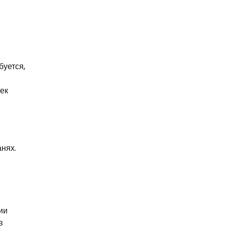
буется,
ек
нях.
ии
в