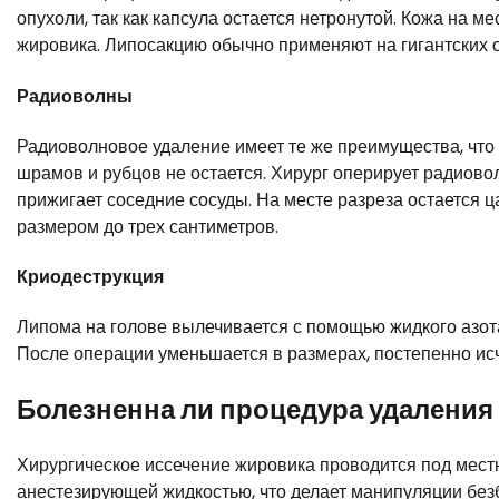
опухоли, так как капсула остается нетронутой. Кожа на м
жировика. Липосакцию обычно применяют на гигантских о
Радиоволны
Радиоволновое удаление имеет те же преимущества, что 
шрамов и рубцов не остается. Хирург оперирует радиов
прижигает соседние сосуды. На месте разреза остается ц
размером до трех сантиметров.
Криодеструкция
Липома на голове вылечивается с помощью жидкого азота
После операции уменьшается в размерах, постепенно исч
Болезненна ли процедура удаления
Хирургическое иссечение жировика проводится под мест
анестезирующей жидкостью, что делает манипуляции бе