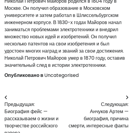
Николай Петрович Майоров родился в 1804 году в
Москве. Он получил образование в Московском
университете и затем работал в Шлиссельбургском
инженерном корпусе. В 1830-х годах Майоров начал
заниматься проблемами электротехники и внедрил
множество новых идей и изобретений. Он получил
несколько патентов на свои изобретения и был
удостоен многих наград и званий за свои достижения.
Николай Петрович Майоров умер в 1870 году, оставив
значительный след в истории электротехники.
Опубликовано в
Uncategorised
Навигация
Предыдущая:
Следующая:
по
Биография фейс —
Анчуков Артем —
записям
рассказываем о жизни и
биография, причина
творчестве российского
смерти, интересные факты
рэпера