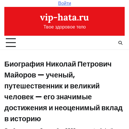
Перейти
Войти
к
vip-hata.ru
содержимому
Твое здоровое тело
Биография Николай Петрович
Майоров — ученый,
путешественник и великий
человек — его значимые
достижения и неоценимый вклад
в историю