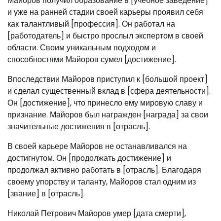
Майоров получил образование в [учебное заведение]
и уже на ранней стадии своей карьеры проявил себя
как талантливый [профессия]. Он работал на
[работодатель] и быстро прослыл экспертом в своей
области. Своим уникальным подходом и
способностями Майоров сумел [достижение].
Впоследствии Майоров приступил к [большой проект]
и сделал существенный вклад в [сфера деятельности].
Он [достижение], что принесло ему мировую славу и
признание. Майоров был награжден [награда] за свои
значительные достижения в [отрасль].
В своей карьере Майоров не останавливался на
достигнутом. Он [продолжать достижение] и
продолжал активно работать в [отрасль]. Благодаря
своему упорству и таланту, Майоров стал одним из
[звание] в [отрасль].
Николай Петрович Майоров умер [дата смерти],