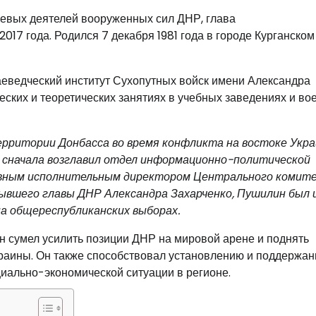
чевых деятелей вооруженных сил ДНР, глава
17 года. Родился 7 декабря 1981 года в городе Курганском
еведческий институт Сухопутных войск имени Александра
ских и теоретических занятиях в учебных заведениях и во
ерритории Донбасса во время конфликта на востоке Укра
он сначала возглавил отдел информационно-политической
авным исполнительным директором Центрального комит
бывшего главы ДНР Александра Захарченко, Пушилин был 
на общереспубликанских выборах.
н сумел усилить позиции ДНР на мировой арене и поднять
краины. Он также способствовал установлению и поддержа
иально-экономической ситуации в регионе.