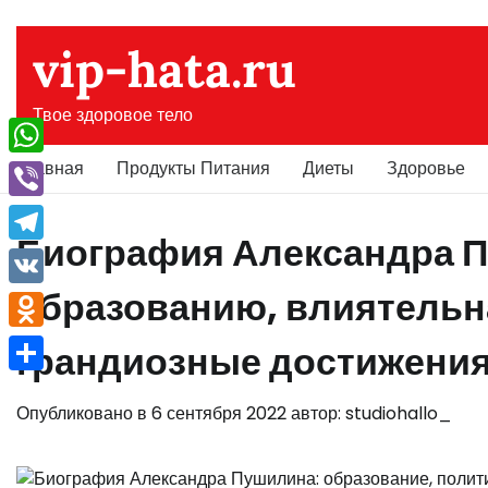
Перейти
к
vip-hata.ru
содержимому
Твое здоровое тело
Главная
Продукты Питания
Диеты
Здоровье
WhatsApp
Viber
Биография Александра П
Telegram
образованию, влиятельн
VK
Odnoklassniki
грандиозные достижени
Отправить
Опубликовано в
6 сентября 2022
автор:
studiohallo_