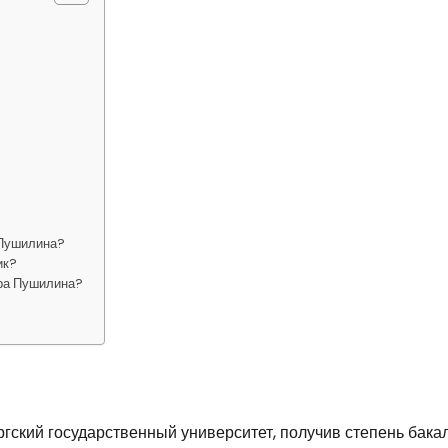
 Пушилина?
ик?
ра Пушилина?
гский государственный университет, получив степень бака