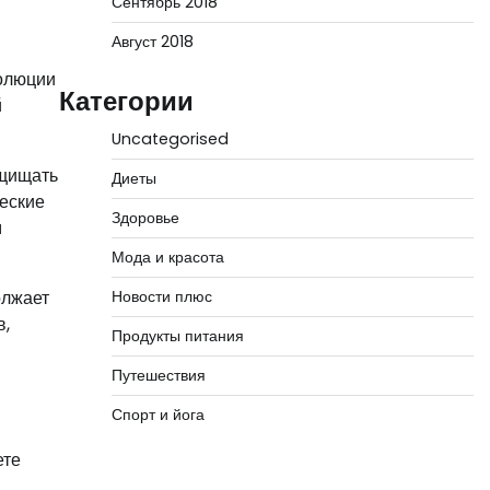
Сентябрь 2018
Август 2018
волюции
Категории
й
Uncategorised
ащищать
Диеты
еские
Здоровье
м
Мода и красота
олжает
Новости плюс
в,
Продукты питания
Путешествия
Спорт и йога
ете