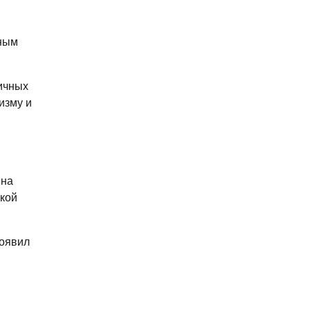
вным
ичных
изму и
 на
ской
роявил