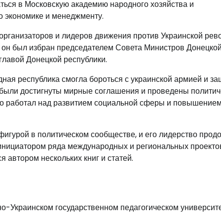
аться в Московскую академию народного хозяйства и
по экономике и менеджменту.
 организаторов и лидеров движения против Украинской ре
да он был избран председателем Совета Министров Донецко
 главой Донецкой республики.
ная республика смогла бороться с украинской армией и з
 были достигнуты мирные соглашения и проведены политич
вно работал над развитием социальной сферы и повышение
игурой в политическом сообществе, и его лидерство прод
 инициатором ряда международных и региональных проекто
 автором нескольких книг и статей.
о-Украинском государственном педагогическом университ