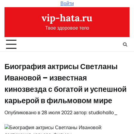
Перейти
Войти
к
vip-hata.ru
содержимому
Твое здоровое тело
Биография актрисы Светланы
Ивановой – известная
кинозвезда с богатой и успешной
карьерой в фильмовом мире
Опубликовано в
28 июля 2022
автор:
studiohallo_