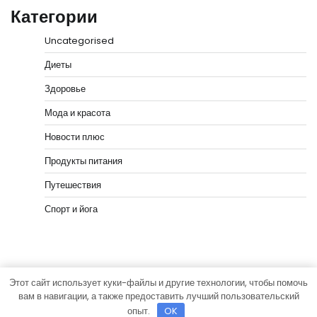
Категории
Uncategorised
Диеты
Здоровье
Мода и красота
Новости плюс
Продукты питания
Путешествия
Спорт и йога
Этот сайт использует куки-файлы и другие технологии, чтобы помочь
Copyright © 2026
vip-hata.ru
Тема News Bank от
вам в навигации, а также предоставить лучший пользовательский
Adore Themes
.
опыт.
OK