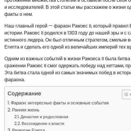
протяжении множества столетий и оставили после себя бо
и исследователей. В этой статье мы расскажем о жизни 
факты о нем.
Наш главный герой — фараон Рамзес II, который правил
истории. Рамзес II родился в 1303 году до нашей эры и 
истинного лидера. Он был отличным стратегом, смелым в
Египта и сделать его одной из величайших империй тех в
Одним из важных событий в жизни Рамзеса II была битва 
сражении Рамзес II смог одержать победу над хеттами, 
Эта битва стала одной из самых значимых побед в истор
фараона.
Содержание
Фараон: интересные факты и основные события
Ранняя жизнь
Династия и родословная
Восхождение к власти
Развитие Египта