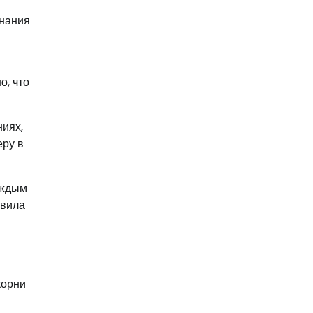
знания
о, что
иях,
еру в
аждым
авила
корни