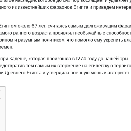
гатое наследие, которое до сих пор восхищает и удивляет
одного из известнейших фараонов Египта и приведем интер
 Египтом около 67 лет, считаясь самым долгоживущим фара
с самого раннего возраста проявлял необычайные способнос
оином и разумным политиком, что помогло ему укрепить вл
ремен.
при Кадеше, которая произошла в 1274 году до нашей эры. 
предотвратив тем самым их вторжение на египетскую террит
ии Древнего Египта и утвердила военную мощь и авторитет