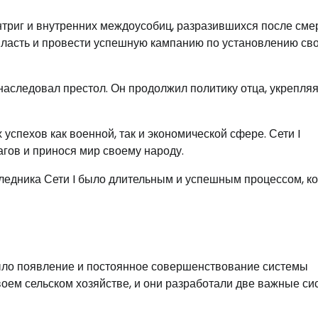
интриг и внутренних междоусобиц, разразившихся после сме
власть и провести успешную кампанию по установлению св
унаследовал престол. Он продолжил политику отца, укрепля
успехов как военной, так и экономической сфере. Сети I
гов и принося мир своему народу.
аследника Сети I было длительным и успешным процессом, к
было появление и постоянное совершенствование системы
оем сельском хозяйстве, и они разработали две важные си