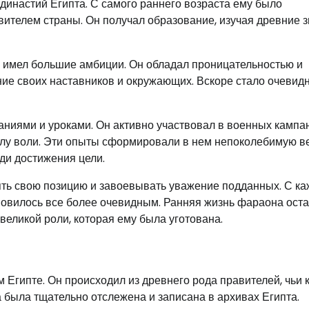
 династий Египта. С самого раннего возраста ему было
авителем страны. Он получал образование, изучая древние 
 имел большие амбиции. Он обладал проницательностью и
ие своих наставников и окружающих. Вскоре стало очевидн
иями и уроками. Он активно участвовал в военных кампан
лу воли. Эти опыты сформировали в нем непоколебимую в
ди достижения цели.
лять свою позицию и завоевывать уважение подданных. С к
ановилось все более очевидным. Ранняя жизнь фараона ост
 великой роли, которая ему была уготована.
 Египте. Он происходил из древнего рода правителей, чьи 
 была тщательно отслежена и записана в архивах Египта.