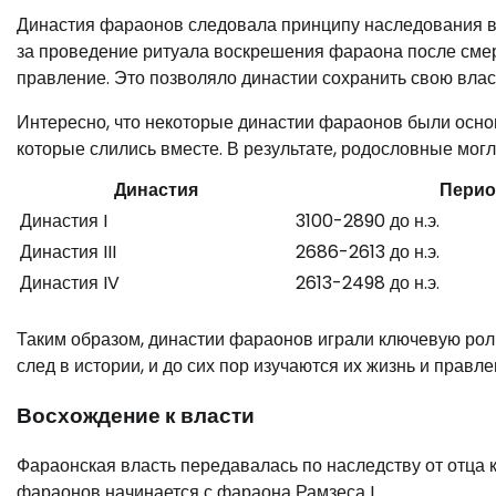
Династия фараонов следовала принципу наследования в
за проведение ритуала воскрешения фараона после смерт
правление. Это позволяло династии сохранить свою влас
Интересно, что некоторые династии фараонов были основ
которые слились вместе. В результате, родословные мог
Династия
Перио
Династия I
3100-2890 до н.э.
Династия III
2686-2613 до н.э.
Династия IV
2613-2498 до н.э.
Таким образом, династии фараонов играли ключевую рол
след в истории, и до сих пор изучаются их жизнь и правле
Восхождение к власти
Фараонская власть передавалась по наследству от отца 
фараонов начинается с фараона Рамзеса I.