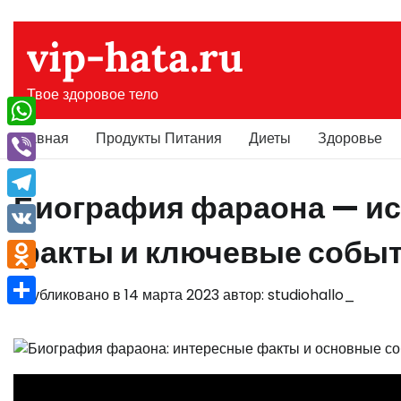
Перейти
к
vip-hata.ru
содержимому
Твое здоровое тело
Главная
Продукты Питания
Диеты
Здоровье
WhatsApp
Viber
Биография фараона — ис
Telegram
факты и ключевые собы
VK
Odnoklassniki
Опубликовано в
14 марта 2023
автор:
studiohallo_
Отправить