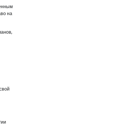
венным
аво на
ланов,
 свой
тии