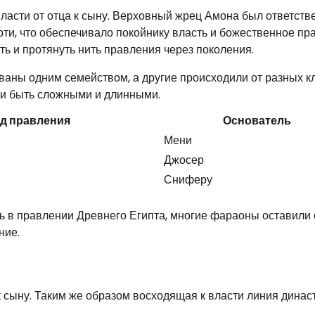
ласти от отца к сыну. Верховный жрец Амона был ответст
и, что обеспечивало покойнику власть и божественное пр
ть и протянуть нить правления через поколения.
аны одним семейством, а другие происходили от разных к
ли быть сложными и длинными.
д правления
Основатель
Мени
Джосер
Сниферу
ь в правлении Древнего Египта, многие фараоны оставили
ние.
к сыну. Таким же образом восходящая к власти линия динас