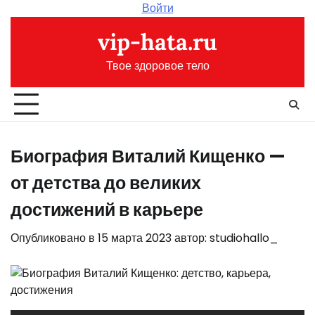
Перейти
Войти
к
vip-hata.ru
содержимому
Твое здоровое тело
Биография Виталий Кищенко —
от детства до великих
достижений в карьере
Опубликовано в
15 марта 2023
автор:
studiohallo_