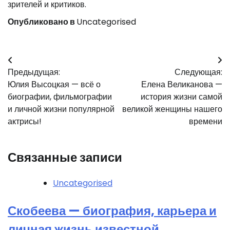
зрителей и критиков.
Опубликовано в
Uncategorised
Навигация
Предыдущая:
Следующая:
по
Юлия Высоцкая — всё о
Елена Великанова —
записям
биографии, фильмографии
история жизни самой
и личной жизни популярной
великой женщины нашего
актрисы!
времени
Связанные записи
Uncategorised
Скобеева — биография, карьера и
личная жизнь известной