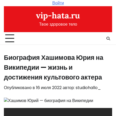
Перейти
Войти
к
vip-hata.ru
содержимому
Твое здоровое тело
Биография Хашимова Юрия на
Википедии — жизнь и
достижения культового актера
Опубликовано в
16 июля 2022
автор:
studiohallo_