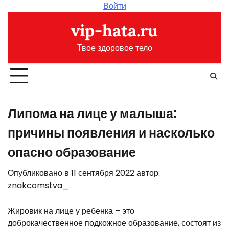
Перейти
Войти
к
vip-hata.ru
содержимому
Твое здоровое тело
Липома на лице у малыша:
причины появления и насколько
опасно образование
Опубликовано в
11 сентября 2022
автор:
znakcomstva_
Жировик на лице у ребенка – это
доброкачественное подкожное образование, состоят из