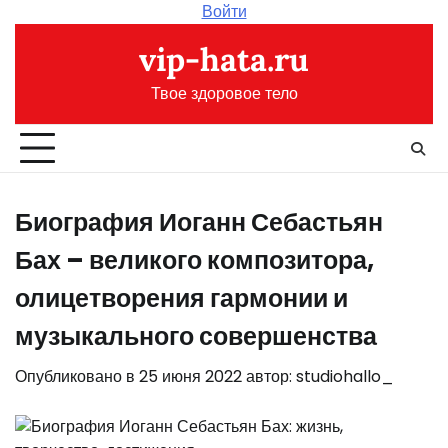
Перейти
Войти
к
vip-hata.ru
содержимому
Твое здоровое тело
Биография Иоганн Себастьян
Бах – великого композитора,
олицетворения гармонии и
музыкального совершенства
Опубликовано в
25 июня 2022
автор:
studiohallo_