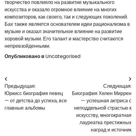
творчество повлияло на развитие музыкального
искусства и оказало огромное влияние на многих
композиторов, как своего, так и следующих поколений.
Бах также является основателем идеи рационализма в
музыке и оказал значительное влияние на развитие
хоровой музыки. Его талант и мастерство считаются
непревзойденными.
Опубликовано в
Uncategorised
Навигация
Предыдущая:
Следующая:
по
Юркисс биография певец
Биография Хелен Миррен
записям
— от детства до успеха, все
— успешная актриса с
главные альбомы
неподдельной страстью к
искусству, многократная
лауреатка престижных
наград и источник