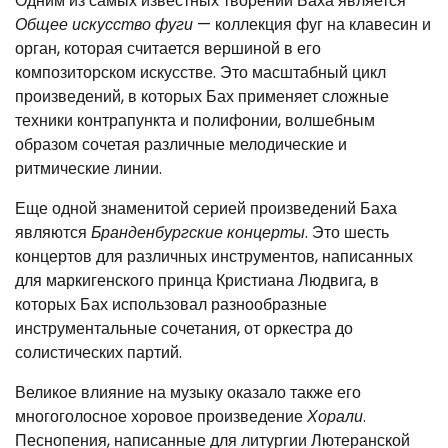
Одним из самых известных творений Баха является
Общее искусство фуги
— коллекция фуг на клавесин и
орган, которая считается вершиной в его
композиторском искусстве. Это масштабный цикл
произведений, в которых Бах применяет сложные
техники контрапункта и полифонии, волшебным
образом сочетая различные мелодические и
ритмические линии.
Еще одной знаменитой серией произведений Баха
являются
Бранденбургские концерты
. Это шесть
концертов для различных инструментов, написанных
для маркигенского принца Кристиана Людвига, в
которых Бах использовал разнообразные
инструментальные сочетания, от оркестра до
солистических партий.
Великое влияние на музыку оказало также его
многоголосное хоровое произведение
Хорали
.
Песнопения, написанные для литургии Лютеранской