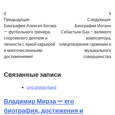
Навигация
Предыдущая:
Следующая:
по
Биография Алексея Бегака
Биография Иоганн
записям
— футбольного тренера,
Себастьян Бах – великого
спортивного деятеля и
композитора,
личности с яркой карьерой
олицетворения гармонии и
и многочисленными
музыкального
достижениями!
совершенства
Связанные записи
Uncategorised
Владимир Мирза — его
биография, достижения и