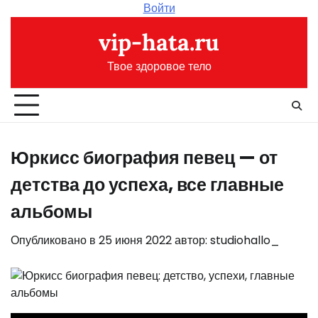
Перейти
Войти
к
vip-hata.ru
содержимому
Твое здоровое тело
Юркисс биография певец — от
детства до успеха, все главные
альбомы
Опубликовано в
25 июня 2022
автор:
studiohallo_