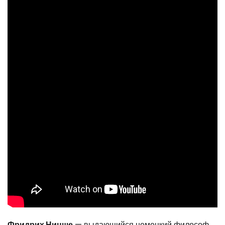
Фридрих Ницше
— выдающийся немецкий философ,