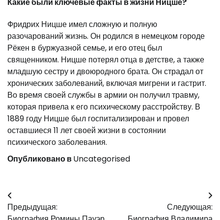
Какие были ключевые факты в жизни Ницше?
Фридрих Ницше имел сложную и полную
разочарований жизнь. Он родился в немецком городе
Рёкен в буржуазной семье, и его отец был
священником. Ницше потерял отца в детстве, а также
младшую сестру и двоюродного брата. Он страдал от
хронических заболеваний, включая мигрени и гастрит.
Во время своей службы в армии он получил травму,
которая привела к его психическому расстройству. В
1889 году Ницше был госпитализирован и провел
оставшиеся 11 лет своей жизни в состоянии
психического заболевания.
Опубликовано в
Uncategorised
Навигация
Предыдущая:
Следующая:
по
Биография Ромины Пауэр
Биография Владимира