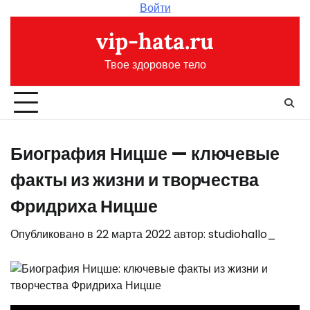
Перейти
Войти
к
vip-hata.ru
содержимому
Твое здоровое тело
Биография Ницше — ключевые
факты из жизни и творчества
Фридриха Ницше
Опубликовано в
22 марта 2022
автор:
studiohallo_