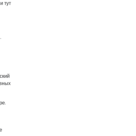
и тут
.
ский
авных
ре.
е