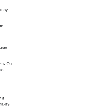
 шоу
ие
и
ьких
ть. Он
го
у и
аланты