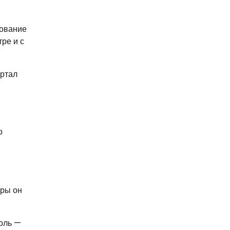
зование
ре и с
артал
о
еры он
роль —