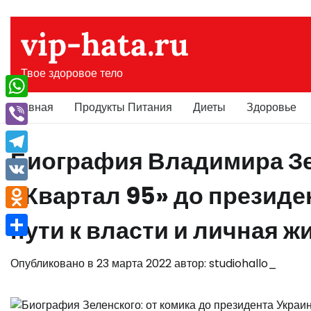
Перейти
к
vip-hata.ru
содержимому
Твое здоровое тело
Главная
Продукты Питания
Диеты
Здоровье
WhatsApp
Viber
Биография Владимира Зе
Telegram
«Квартал 95» до президе
VK
Odnoklassniki
пути к власти и личная ж
Отправить
Опубликовано в
23 марта 2022
автор:
studiohallo_