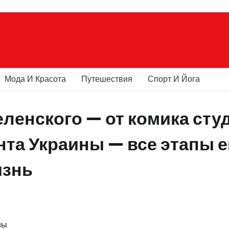
Мода И Красота
Путешествия
Спорт И Йога
ленского — от комика сту
нта Украины — все этапы е
изнь