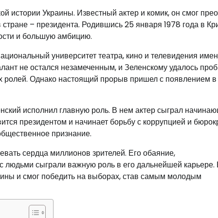
ой истории Украины. Известный актер и комик, он смог пре
 стране – президента. Родившись 25 января 1978 года в К
ности и большую амбицию.
ациональный университет театра, кино и телевидения име
талант не остался незамеченным, и Зеленскому удалось проб
ых ролей. Однако настоящий прорыв пришел с появлением в
енский исполнил главную роль. В нем актер сыграл начина
вится президентом и начинает борьбу с коррупцией и бюрок
 общественное признание.
евать сердца миллионов зрителей. Его обаяние,
с людьми сыграли важную роль в его дальнейшей карьере. 
ины и смог победить на выборах, став самым молодым