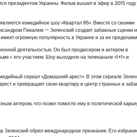
тся президентом Украины. Фильм вышел в эфир в 2015 году 
является комедийное шоу «Квартал 95». Вместе со своими
ксандром Пикалем — Зеленский создает забавные сценки и
 имеет огромную популярность в Украине и за ее пределами
зионной деятельностью. Он был продюсером и актером в
ме с его участием. Шоу выходило на телеканале «1+1» и
медийный сериал «Домашний арест». В этом сериале Зелен
арест и превращает свою квартиру в центр странных и заб
рным актером, что позже помогло ему в политической карье
р Зеленский обрел международное признание. Его избрани