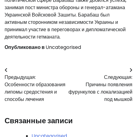
политической сфере Барабаш также добился успеха,
занимая пост министра обороны и генерал-атамана
Украинской Войсковой Зашиты. Барабаш был
активным сторонником независимости Украины и
принимал участие в переговорах и дипломатической
деятельности гетманата.
Опубликовано в
Uncategorised
Навигация
Предыдущая:
Следующая:
по
Особенности образования
Причины появления
записям
липомы средостения и
фурункулов с локализацией
способы лечения
под мышкой
Связанные записи
Uncategorised