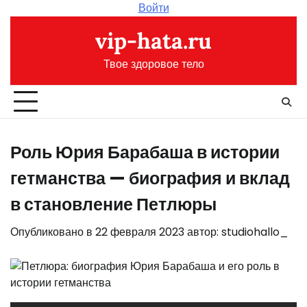
Перейти
Войти
к
vip-hata.ru
содержимому
Твое здоровое тело
Роль Юрия Барабаша в истории
гетманства — биография и вклад
в становление Петлюры
Опубликовано в
22 февраля 2023
автор:
studiohallo_