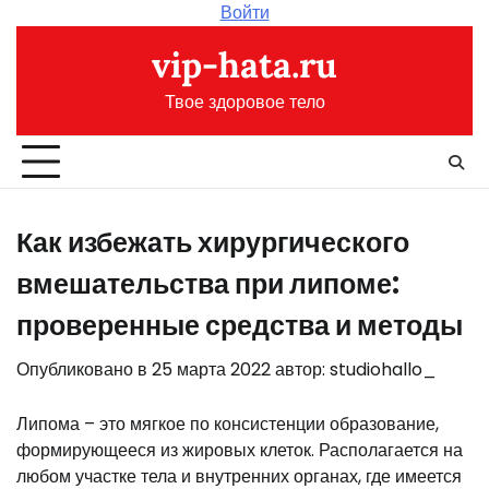
Перейти
Войти
к
vip-hata.ru
содержимому
Твое здоровое тело
Как избежать хирургического
вмешательства при липоме:
проверенные средства и методы
Опубликовано в
25 марта 2022
автор:
studiohallo_
Липома – это мягкое по консистенции образование,
формирующееся из жировых клеток. Располагается на
любом участке тела и внутренних органах, где имеется