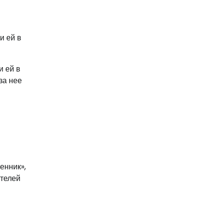
и ей в
и ей в
за нее
енник»,
ителей