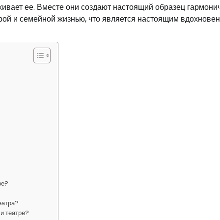
рживает ее. Вместе они создают настоящий образец гармони
ерой и семейной жизнью, что является настоящим вдохнове
ре?
еатра?
 и театре?