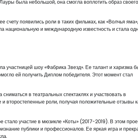
 Лауры была небольшой, она смогла воплотить образ своег
ее счету появились роли в таких фильмах, как «Волчья яма»
ила национальную и международную известность и стала одн
ала участницей шоу «Фабрика Звезд». Ее талант и харизма 
омогло ей получить Диплом победителя. Этот момент стал
 сниматься в театральных спектаклях и участвовать в
 и второстепенные роли, получая положительные отзывы к
 стало участие в мюзикле «Коты» (2017-2019). В этом прое
изнание публики и профессионалов. Ее яркая игра и прек
ла.