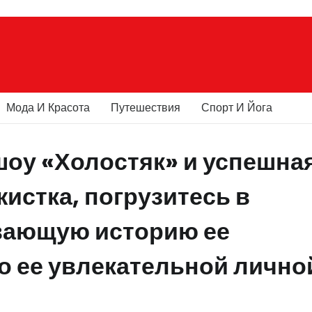
Мода И Красота
Путешествия
Спорт И Йога
шоу «Холостяк» и успешна
истка, погрузитесь в
вающую историю ее
 о ее увлекательной лично