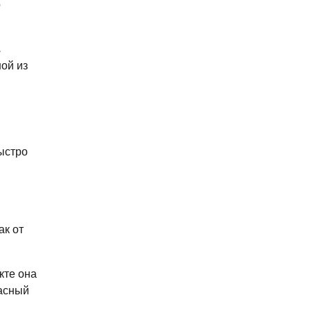
о
,
ой из
быстро
ак от
кте она
расный