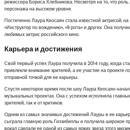
режиссера Бориса Хлебникова. Несмотря на то, что роль
персонажа на высоком уровне.
Постепенно Лаура Кеосаян стала известной актрисой, на 
«Инструктор по вождению», «9 рота» и других. Она получ
любимых актрис российского кино.
Карьера и достижения
Свой первый успех Лаура получила в 2014 году, когда ст
привлекли внимание зрителей, а ее участие на проекте п
отправной точкой для ее карьеры.
Спустя некоторое время после шоу Лаура Кеосаян начала
музыкальных проектах. Она с успехом исполняла главные
зрителей, так и от критиков.
Одним из самых значимых достижений Лауры в ее карьере
сыграла главную роль Гиззибеллы и получила широкое пр
вокал сделали ее одной из самых ярких звезд этого мюзик