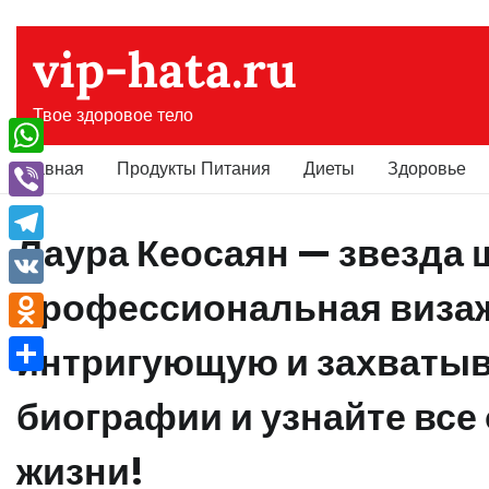
Перейти
к
vip-hata.ru
содержимому
Твое здоровое тело
Главная
Продукты Питания
Диеты
Здоровье
WhatsApp
Viber
Лаура Кеосаян — звезда 
Telegram
профессиональная визаж
VK
Odnoklassniki
интригующую и захваты
Отправить
биографии и узнайте все
жизни!