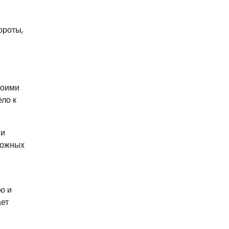
ороты,
воими
ло к
 и
кожных
ю и
ает