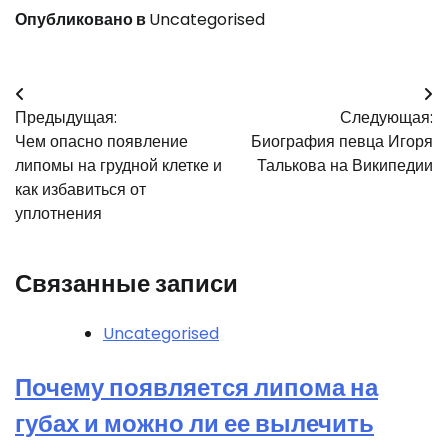
Опубликовано в
Uncategorised
Навигация
Предыдущая:
Следующая:
по
Чем опасно появление
Биография певца Игоря
записям
липомы на грудной клетке и
Талькова на Википедии
как избавиться от
уплотнения
Связанные записи
Uncategorised
Почему появляется липома на
губах и можно ли ее вылечить