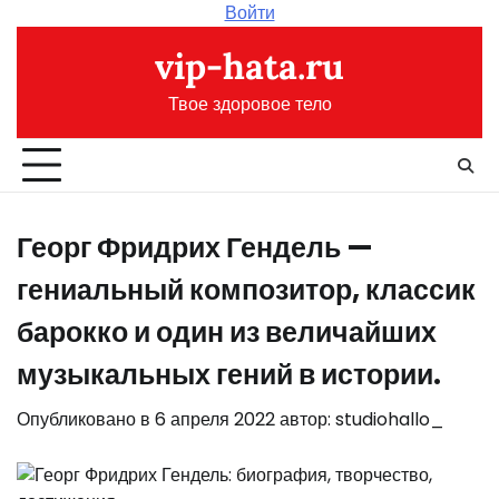
Перейти
Войти
к
vip-hata.ru
содержимому
Твое здоровое тело
Георг Фридрих Гендель —
гениальный композитор, классик
барокко и один из величайших
музыкальных гений в истории.
Опубликовано в
6 апреля 2022
автор:
studiohallo_