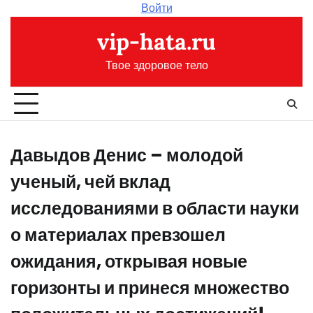
Перейти
Войти
к
vip-hata.ru
содержимому
Твое здоровое тело
Давыдов Денис – молодой
ученый, чей вклад
исследованиями в области науки
о материалах превзошел
ожидания, открывая новые
горизонты и принеся множество