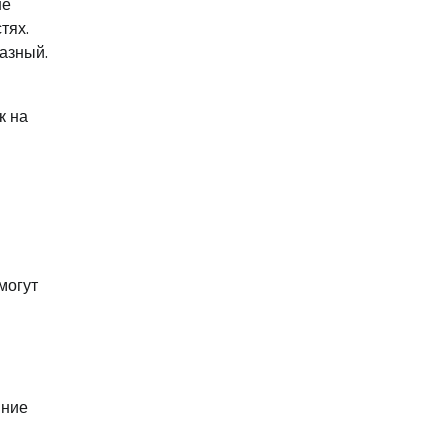
не
тях.
азный.
к на
могут
нние