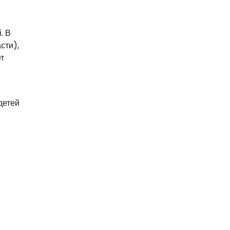
. В
сти),
т
детей