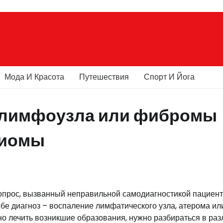
Мода И Красота
Путешествия
Спорт И Йога
т лимфоузла или фибромы
гиомы
вопрос, вызванный неправильной самодиагностикой пациент
бе диагноз – воспаление лимфатического узла, атерома ил
о лечить возникшие образования, нужно разбираться в раз