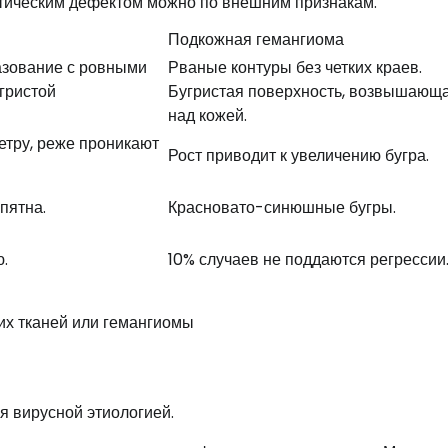
метическим дефектом можно по внешним признакам.
Подкожная гемангиома
азование с ровными
Рваные контуры без четких краев.
гристой
Бугристая поверхность, возвышающ
над кожей.
етру, реже проникают
Рост приводит к увеличению бугра.
пятна.
Красновато-синюшные бугры.
.
10% случаев не поддаются регрессии
я вирусной этиологией.