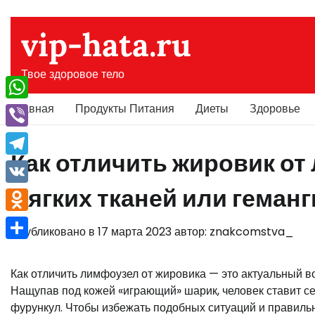
Перейти
к
vip-hata.ru
содержимому
Твое здоровое тело
Главная
Продукты Питания
Диеты
Здоровье
WhatsApp
Viber
Как отличить жировик о
Telegram
мягких тканей или геман
VK
Odnoklassniki
Опубликовано в
17 марта 2023
автор:
znakcomstva_
Отправить
Как отличить лимфоузел от жировика — это актуальный 
Нащупав под кожей «играющий» шарик, человек ставит се
фурункул. Чтобы избежать подобных ситуаций и правильн