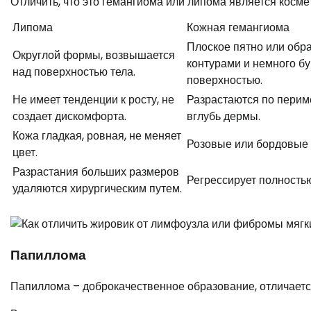
Отличить, что это гемангиома или липома является кос
Липома
Кожная гемангиома
Плоское пятно или обр
Округлой формы, возвышается
контурами и немного бу
над поверхностью тела.
поверхностью.
Не имеет тенденции к росту, не
Разрастаются по перим
создает дискомфорта.
вглубь дермы.
Кожа гладкая, ровная, не меняет
Розовые или бордовые 
цвет.
Разрастания больших размеров
Регрессирует полностью
удаляются хирургическим путем.
Папиллома
Папиллома – доброкачественное образование, отличаетс