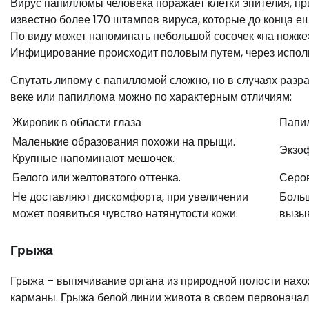
Вирус папилломы человека поражает клетки эпителия, п
известно более 170 штампов вируса, которые до конца е
По виду может напоминать небольшой сосочек «на ножке»
Инфицирование происходит половым путем, через исполь
Спутать липому с папилломой сложно, но в случаях разр
веке или папиллома можно по характерным отличиям:
Жировик в области глаза
Папил
Маленькие образования похожи на прыщи.
Экзоф
Крупные напоминают мешочек.
Белого или желтоватого оттенка.
Серов
Не доставляют дискомфорта, при увеличении
Больш
может появиться чувство натянутости кожи.
вызыв
Грыжа
Грыжа – выпячивание органа из природной полости нахо
карманы. Грыжа белой линии живота в своем первонача