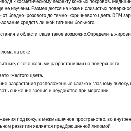
риводя к косметическому дефекту кожных покровов. Медици
ще не изучены. Размещаются на коже и слизистых поверхнос
 от бледно-розового до темно-коричневого цвета. ВПЧ зар
зование средств личной гигиены больного.
астания в области глаза такое возможно.Определить жирови
лома на веке
итные, с сосочковыми разрастаниями на поверхности.
ато-желтого цвета.
ие разрастания расположенные близко к глазному яблоку, 
ать снижение зрения и неудобство при моргании.
ждения под кожу, в межмышечное пространство, во внутре
льном развитии является предбрюшинной липомой.