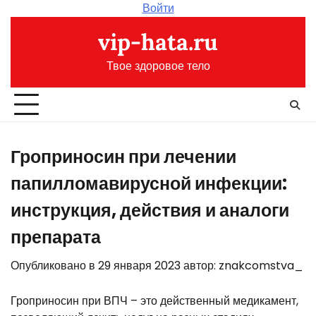
Перейти
Войти
к
vip-hata.ru
содержимому
Твое здоровое тело
Гроприносин при лечении
папилломавирусной инфекции:
инструкция, действия и аналоги
препарата
Опубликовано в
29 января 2023
автор:
znakcomstva_
Гроприносин при ВПЧ – это действенный медикамент,