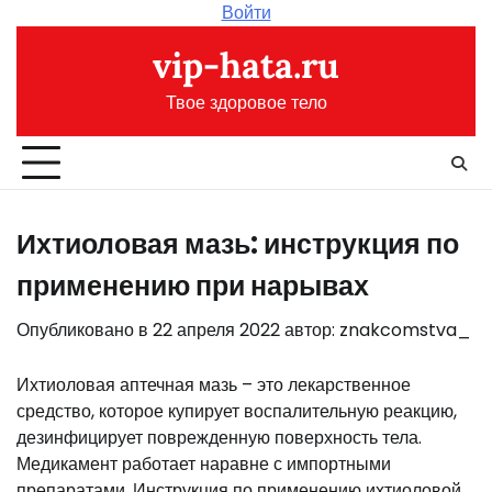
Перейти
Войти
к
vip-hata.ru
содержимому
Твое здоровое тело
Ихтиоловая мазь: инструкция по
применению при нарывах
Опубликовано в
22 апреля 2022
автор:
znakcomstva_
Ихтиоловая аптечная мазь – это лекарственное
средство, которое купирует воспалительную реакцию,
дезинфицирует поврежденную поверхность тела.
Медикамент работает наравне с импортными
препаратами. Инструкция по применению ихтиоловой