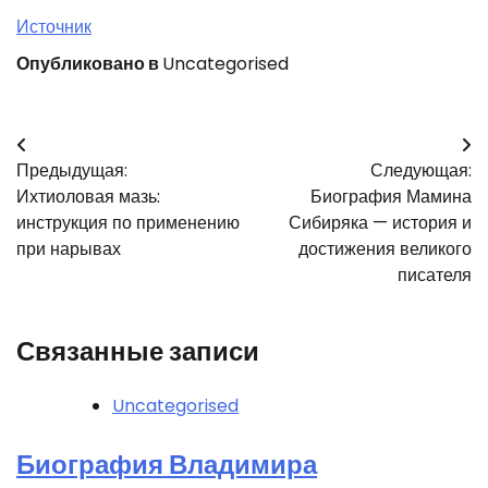
Источник
Опубликовано в
Uncategorised
Навигация
Предыдущая:
Следующая:
по
Ихтиоловая мазь:
Биография Мамина
записям
инструкция по применению
Сибиряка — история и
при нарывах
достижения великого
писателя
Связанные записи
Uncategorised
Биография Владимира