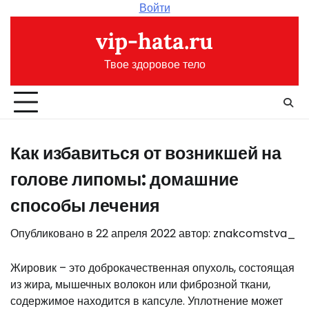
Перейти
Войти
к
vip-hata.ru
содержимому
Твое здоровое тело
Как избавиться от возникшей на
голове липомы: домашние
способы лечения
Опубликовано в
22 апреля 2022
автор:
znakcomstva_
Жировик – это доброкачественная опухоль, состоящая
из жира, мышечных волокон или фиброзной ткани,
содержимое находится в капсуле. Уплотнение может