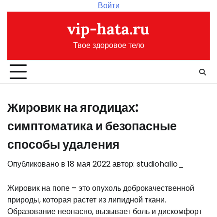
Перейти
Войти
к
vip-hata.ru
содержимому
Твое здоровое тело
Жировик на ягодицах:
симптоматика и безопасные
способы удаления
Опубликовано в
18 мая 2022
автор:
studiohallo_
Жировик на попе – это опухоль доброкачественной
природы, которая растет из липидной ткани.
Образование неопасно, вызывает боль и дискомфорт