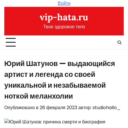
Перейти
Войти
к
vip-hata.ru
содержимому
Твое здоровое тело
Юрий Шатунов — выдающийся
артист и легенда со своей
уникальной и незабываемой
ноткой меланхолии
Опубликовано в
26 февраля 2023
автор:
studiohallo_