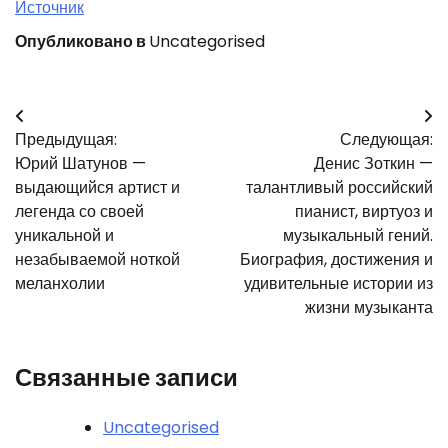
Источник
Опубликовано в
Uncategorised
Навигация
Предыдущая:
Следующая:
по
Юрий Шатунов —
Денис Зоткин —
записям
выдающийся артист и
талантливый российский
легенда со своей
пианист, виртуоз и
уникальной и
музыкальный гений.
незабываемой ноткой
Биография, достижения и
меланхолии
удивительные истории из
жизни музыканта
Связанные записи
Uncategorised