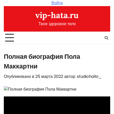
Перейти
Войти
к
vip-hata.ru
содержимому
Твое здоровое тело
Полная биография Пола
Маккартни
Опубликовано в
25 марта 2022
автор:
studiohallo_