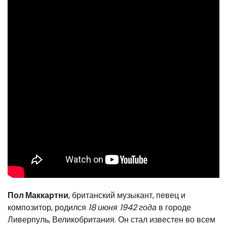
Пол Маккартни
, британский музыкант, певец и
композитор, родился
18 июня 1942 года
в городе
Ливерпуль, Великобритания. Он стал известен во всем