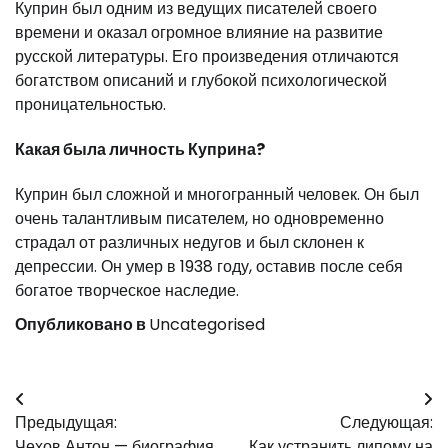
Куприн был одним из ведущих писателей своего
времени и оказал огромное влияние на развитие
русской литературы. Его произведения отличаются
богатством описаний и глубокой психологической
проницательностью.
Какая была личность Куприна?
Куприн был сложной и многогранный человек. Он был
очень талантливым писателем, но одновременно
страдал от различных недугов и был склонен к
депрессии. Он умер в 1938 году, оставив после себя
богатое творческое наследие.
Опубликовано в
Uncategorised
Навигация
Предыдущая:
Следующая:
по
Чехов Антон — биография
Как устранить липому на