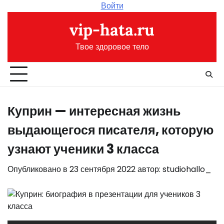
Перейти
Войти
к
vip-hata.ru
содержимому
Твое здоровое тело
Куприн — интересная жизнь
выдающегося писателя, которую
узнают ученики 3 класса
Опубликовано в
23 сентября 2022
автор:
studiohallo_