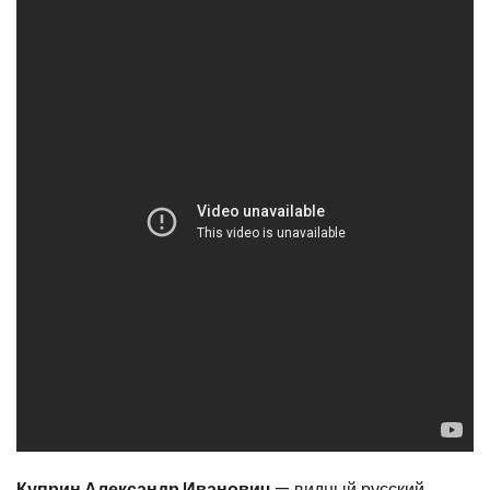
Куприн Александр Иванович
— видный русский