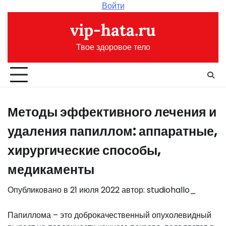
Перейти
Войти
к
vip-hata.ru
содержимому
Твое здоровое тело
Методы эффективного лечения и
удаления папиллом: аппаратные,
хирургические способы,
медикаменты
Опубликовано в
21 июля 2022
автор:
studiohallo_
Папиллома – это доброкачественный опухолевидный