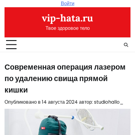
Перейти
Войти
к
vip-hata.ru
содержимому
Твое здоровое тело
Современная операция лазером
по удалению свища прямой
кишки
Опубликовано в
14 августа 2024
автор:
studiohallo_